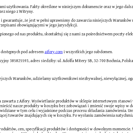
mi użytkowania. Fakty określone w niniejszym dokumencie oraz w jego dalsze
ez niego z Witryny.
 i gwarantuje, że jest w pełni uprawniony do zawarcia niniejszych Warunków 
przepisami obowiązującymi w jego jurysdykcji.
upionego od nas produktu, skontaktuj się z nami za pośrednictwem poczty elek
ch dostępnych pod adresem
aifory.com
i wszystkich jego subdomen.
racyjny 385825593, adres siedziby: ul. Adolfa Mitery 5B, 32-700 Bochnia, Pol
ejszych Warunków, udzielamy użytkownikowi niezbywalnej, niewyłącznej, ogól
zawarta z Aifory. Wyświetlanie produktów w sklepie internetowym stanowi wi
mieścić nasze produkty w koszyku bez zobowiązań i zmienić swoje wpisy w
rzewidziane w tym celu i wyjaśnione podczas procesu składania zamówienia. Um
czącej towarów znajdujących się w koszyku. Po wysłaniu zamówienia natychmi
roduktów, cen, specyfikacji produktów i dostępności w dowolnym momencie.