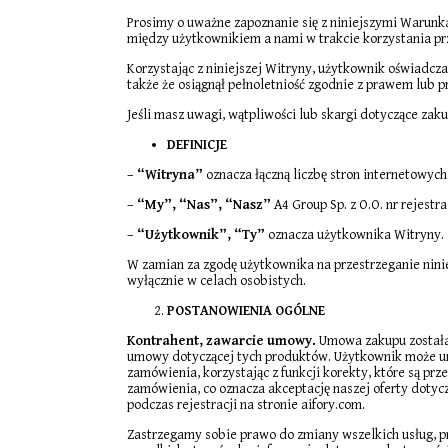
Prosimy o uważne zapoznanie się z niniejszymi Warunka
między użytkownikiem a nami w trakcie korzystania prz
Korzystając z niniejszej Witryny, użytkownik oświadcza
także że osiągnął pełnoletniość zgodnie z prawem lub 
Jeśli masz uwagi, wątpliwości lub skargi dotyczące zak
DEFINICJE
–
“Witryna”
oznacza łączną liczbę stron internetowy
–
“My”, “Nas”, “Nasz”
A4 Group Sp. z O.O. nr rejest
–
“Użytkownik”, “Ty”
oznacza użytkownika Witryny.
W zamian za zgodę użytkownika na przestrzeganie nini
wyłącznie w celach osobistych.
POSTANOWIENIA OGÓLNE
Kontrahent, zawarcie umowy.
Umowa zakupu została 
umowy dotyczącej tych produktów. Użytkownik może u
zamówienia, korzystając z funkcji korekty, które są p
zamówienia, co oznacza akceptację naszej oferty doty
podczas rejestracji na stronie aifory.com.
Zastrzegamy sobie prawo do zmiany wszelkich usług, p