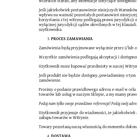
wszelkich starań, aby informacje dotyczące dostępnośc
Jeśli jakiekolwiek postanowienie niniejszych Warunków
wpływu na ważność pozostałych postanowień niniejszej
korzystania z tej witryny podlegają prawu jurysdykcji 
wyłącznej jurysdykcji sądów określonych w tej klauzu
użytkownika.
PROCES ZAMAWIANIA
Zamówienia będą przyjmowane wyłącznie przez i/lub od
Wszystkie zamówienia podlegają akceptacji i dostępnoś
Użytkownik może kupować przedmioty w naszej Witrynie
Jeśli produkt nie będzie dostępny, powiadomimy o tym
zamówienie.
Prosimy o podanie prawidłowego adresu e-mail w celu 
towarów lub usług w naszym Sklepie, a my mamy prawo
Podaj nam tylko swoje prawdziwe referencje! Podaj swój adres
Użytkownik przyjmuje do wiadomości, że jakiekolwiek 
zakupu towarów w Witrynie.
Towary pozostaną naszą własnością do momentu dokonan
DOSTAWA