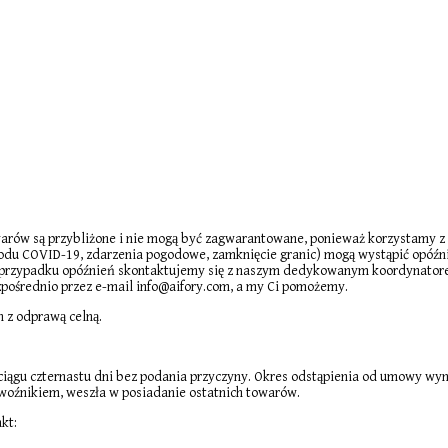
arów są przybliżone i nie mogą być zagwarantowane, ponieważ korzystamy z 
owodu COVID-19, zdarzenia pogodowe, zamknięcie granic) mogą wystąpić opóź
rzypadku opóźnień skontaktujemy się z naszym dedykowanym koordynatorem GLS
zpośrednio przez e-mail info@aifory.com, a my Ci pomożemy.
 z odprawą celną.
iągu czternastu dni bez podania przyczyny. Okres odstąpienia od umowy wyno
zewoźnikiem, weszła w posiadanie ostatnich towarów.
kt: