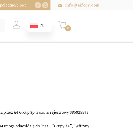
połecznościowe:
info@aifory.com
PL
0
ana przez A4 Group Sp. z o.o. nr rejestrowy 385825593,
4 (mogą odnosić się do “nas”, “Grupy A4”, “Witryny”,