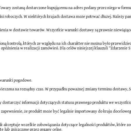
Towary zostaną dostarczone kupującemu na adres podany przez niego w formul
ni roboczych. W niektórych krajach dostawa może potrwać dłużej. Należy pami
ienia w dostawie towarów. Wszystkie warunki dostawy są prawnie niewiążące,
ną kontrolą, których ze względu na ich charakter nie można było przewidzieć l
opóźnienia w realizacji zamówień. Dla celów niniejszej klauzuli “Zdarzenie Si
 warunki pogodowe.
eszona na rozsądny czas. W przypadku poważnej zmiany terminu dostawy, S
y dostarczyć informacji dotyczących statusu prawnego produktu we wszystkic
a zapewnienie, że produkt może być legalnie importowany do kraju docelowe
k akceptuje wszelkie zobowiązania dotyczące legalności produktów, które z
te lub zniszczone przez organy celne.