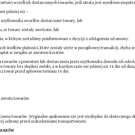
artości wszelkich dostarczonych towarów, jeśli utrata jest wynikiem niepotr
ie później niż –
 użytkownika wszelkie dostarczone towary, lub
u, że towary zostały zwrócone, lub
nia, w którym zostaliśmy poinformowani o decyzji o odstąpieniu od umowy.
h środków płatności, które zostały użyte w początkowej transakcji, chyba że
opłat w związku ze zwrotem kosztów.
owarów z powrotem lub dostarczenia przez użytkownika dowodu ich odesłania
 towary bez zbędnej zwłoki, a w każdym razie nie później niż 14 dni od dnia
esz towar przed upływem terminu 14 dni.
y zwrotu towarów.
czenia towarów. Oryginalne opakowanie nie jest niezbędne do skutecznego s
ej ochrony przed uszkodzeniami transportowymi.
OWARÓW