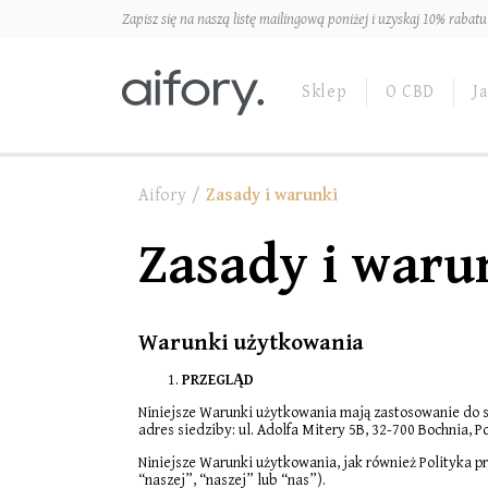
Zapisz się na naszą listę mailingową poniżej i uzyskaj 10% rabat
Sklep
O CBD
J
Aifory
/
Zasady i warunki
Zasady i waru
Warunki użytkowania
PRZEGLĄD
Niniejsze Warunki użytkowania mają zastosowanie do 
adres siedziby: ul. Adolfa Mitery 5B, 32-700 Bochnia, P
Niniejsze Warunki użytkowania, jak również Polityka 
“naszej”, “naszej” lub “nas”).