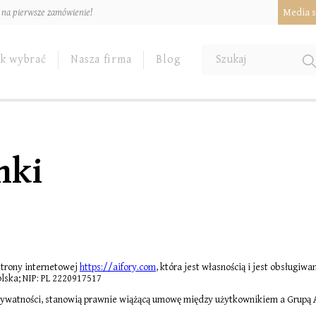
u na pierwsze zamówienie!
Media s
ak wybrać
Nasza firma
Blog
nki
strony internetowej
https://aifory.com
, która jest własnością i jest obsługiw
olska; NIP: PL 2220917517
prywatności, stanowią prawnie wiążącą umowę między użytkownikiem a Grupą A