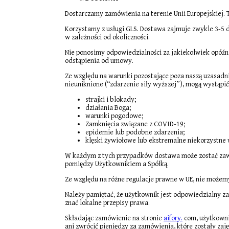
Dostarczamy zamówienia na terenie Unii Europejskiej. 
Korzystamy z usługi GLS. Dostawa zajmuje zwykle 3-5 d
w zależności od okoliczności.
Nie ponosimy odpowiedzialności za jakiekolwiek opóźn
odstąpienia od umowy.
Ze względu na warunki pozostające poza naszą uzasadnio
nieuniknione (“zdarzenie siły wyższej”), mogą wystąpić 
strajki i blokady;
działania Boga;
warunki pogodowe;
Zamknięcia związane z COVID-19;
epidemie lub podobne zdarzenia;
klęski żywiołowe lub ekstremalne niekorzystne
W każdym z tych przypadków dostawa może zostać zawi
pomiędzy Użytkownikiem a Spółką.
Ze względu na różne regulacje prawne w UE, nie możem
Należy pamiętać, że użytkownik jest odpowiedzialny z
znać lokalne przepisy prawa.
Składając zamówienie na stronie
aifory.
com, użytkowni
ani zwrócić pieniędzy za zamówienia, które zostały zaję