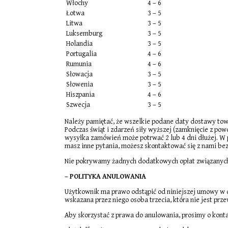
Włochy
4 – 6
Łotwa
3 – 5
Litwa
3 – 5
Luksemburg
3 – 5
Holandia
3 – 5
Portugalia
4 – 6
Rumunia
4 – 6
Słowacja
3 – 5
Słowenia
3 – 5
Hiszpania
4 – 6
Szwecja
3 – 5
Należy pamiętać, że wszelkie podane daty dostawy tow
Podczas świąt i zdarzeń siły wyższej (zamknięcie z p
wysyłka zamówień może potrwać 2 lub 4 dni dłużej. W p
masz inne pytania, możesz skontaktować się z nami be
Nie pokrywamy żadnych dodatkowych opłat związanych
– POLITYKA ANULOWANIA
Użytkownik ma prawo odstąpić od niniejszej umowy w c
wskazana przez niego osoba trzecia, która nie jest pr
Aby skorzystać z prawa do anulowania, prosimy o konta