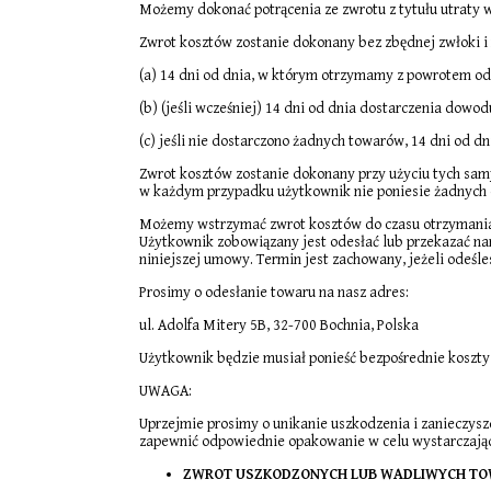
Możemy dokonać potrącenia ze zwrotu z tytułu utraty w
Zwrot kosztów zostanie dokonany bez zbędnej zwłoki i n
(a) 14 dni od dnia, w którym otrzymamy z powrotem od
(b) (jeśli wcześniej) 14 dni od dnia dostarczenia dowod
(c) jeśli nie dostarczono żadnych towarów, 14 dni od d
Zwrot kosztów zostanie dokonany przy użyciu tych samyc
w każdym przypadku użytkownik nie poniesie żadnych 
Możemy wstrzymać zwrot kosztów do czasu otrzymania t
Użytkownik zobowiązany jest odesłać lub przekazać nam
niniejszej umowy. Termin jest zachowany, jeżeli odeśl
Prosimy o odesłanie towaru na nasz adres:
ul. Adolfa Mitery 5B, 32-700 Bochnia, Polska
Użytkownik będzie musiał ponieść bezpośrednie koszt
UWAGA:
Uprzejmie prosimy o unikanie uszkodzenia i zanieczysz
zapewnić odpowiednie opakowanie w celu wystarczając
ZWROT USZKODZONYCH LUB WADLIWYCH T