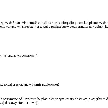
y wysłać nam wiadomość e-mail na adres info@aifory.com lub pismo wysłane
nia od umowy. Możesz skorzystać z poniższego wzoru formularza wypłaty, kt
 następujących towarów [*].
arz został przekazany w formie papierowej)
 otrzymane od użytkownika płatności, w tym koszty dostawy (z wyjątkiem 
dzaj dostawy standardowej).