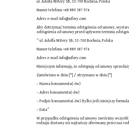
ul. Adolfa Mitery 5B, 32-700 Bochnia, Polska
Numer telefonu +48 889 387 974
Adres e-mail info@aifory.com
Aby dotrzymać terminu odstąpienia od umowy, wystarcz
odstąpienia od umowy przed upływem terminu odstąpie
” ul. Adolfa Mitery 5B, 32-700 Bochnia, Polska
Numer telefonu +48 889 387 974
Adres e-mail info@aifory.com
Niniejszym informuję, że odstępuję od umowy sprzedaży
Zamówiono w dniu [*] / otrzymano w dniu [*]
– Nazwa konsumenta(-ów)
– Adres konsumenta(-ów)
– Podpis konsumenta(-ów) (tylko jeśli niniejszy formul
– Data”
W przypadku odstąpienia od umowy zwrócimy wszystkie
rodzaju dostawy niż najtańszy oferowany przez nas ro