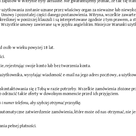
i zapasów w Witrynie były aktualne. Nie gwarantujemy jednak, że tak się sta
 użytkowania zostanie uznane przez właściwy organ za nieważne lub niewykona
 Umowy i pozostałej części danego postanowienia. Witryna, wszelkie zawarte
określonej w poniższej klauzuli i są interpretowane zgodnie z tym prawem, a 
li. Wszystkie umowy zawierane są w języku angielskim. Niniejsze Warunki u
 osób w wieku powyżej 18 lat.
ci.
, rejestrując swoje konto lub bez tworzenia konta.
 użytkownika, wysyłając wiadomość e-mail na jego adres pocztowy, a użytko
skontaktowania się z Tobą w razie potrzeby. Wszelkie zamówienia złożone pr
 odrzucić takie oferty w dowolnym momencie przed ich przyjęciem.
 i numer telefonu, aby szybciej otrzymać przesyłkę.
automatyczne zatwierdzenie zamówienia, które może od nas otrzymać, nie jes
ia pełnej płatności.