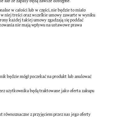
nie lub że zapasy będą zawsze dostępne.
lne w całości lub w części, nie będzie to miało
 w niej treści oraz wszelkie umowy zawarte w wyniku
strony każdej takiej umowy zgadzają się poddać
żytkowania nie mają wpływu na ustawowe prawa
wnik będzie mógł poczekać na produkt lub anulować
zez użytkownika będą traktowane jako oferta zakupu
t równoznaczne z przyjęciem przez nas jego oferty