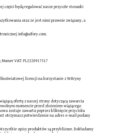
j części będą regulować nasze przyszłe stosunki
użytkowania oraz że jest nimi prawnie związany, a
tronicznej info@aifory.com.
ska; Numer VAT: PL2220917517
noświatowej licencji na korzystanie z Witryny
ążącą ofertę z naszej strony dotyczącą zawarcia
 dowolnym momencie przed złożeniem wiążącego
owa zostaje zawarta poprzez kliknięcie przycisku
ast otrzymasz potwierdzenie na adres e-mail podany
 Wszystkie opisy produktów są przybliżone. Dokładamy