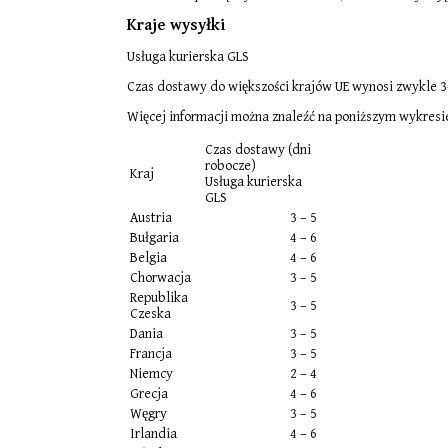
Kraje wysyłki
Usługa kurierska GLS
Czas dostawy do większości krajów UE wynosi zwykle 3
Więcej informacji można znaleźć na poniższym wykresi
Czas dostawy (dni
robocze)
Kraj
Usługa kurierska
GLS
Austria
3 – 5
Bułgaria
4 – 6
Belgia
4 – 6
Chorwacja
3 – 5
Republika
3 – 5
Czeska
Dania
3 – 5
Francja
3 – 5
Niemcy
2 – 4
Grecja
4 – 6
Węgry
3 – 5
Irlandia
4 – 6