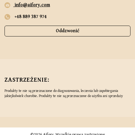
info@aifory.com
+48 889 387 974
Oddzwonić
ZASTRZEŻENIE:
Produkty te nie są przeznaczone do diagnozowania, leczenia lub zapobiegania
jakiejkolwiek chorobie. Produkty te nie są przeznaczone do użytku ani sprzedaży
osobom poniżej 18 roku życia. Nie należy ich stosować, jeśli jesteś w ciąży lub karmisz
piersią. Ta strona internetowa nie oferuje porad medycznych. Jeśli cierpisz na
poważną chorobę lub stosujesz leki na receptę, przed użyciem skonsultuj się z
lekarzem. Przed użyciem jakichkolwiek produktów z konopi należy zasięgnąć porady
lekarza.
©2026 Aifory. Wszelkie prawa zastrzeżone