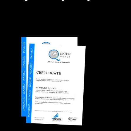
Wdrożyliśmy i stosujemy system HACCP zgodny z zasadami Codex
Alimantarius. Stosujemy również Dobre Praktyki Higieniczne (GHP) i
Dobre Praktyki Produkcyjne (GMP).