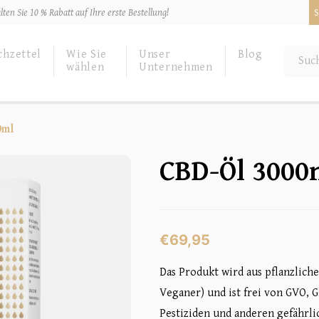
ten Sie 10 % Rabatt auf Ihre erste Bestellung!
S
hzettel
Wie Sie
Unser
Blog
wählen
Unternehmen
0ml
CBD-Öl 3000
€
69,95
Das Produkt wird aus pflanzliche
Veganer) und ist frei von GVO, 
Pestiziden und anderen gefährli