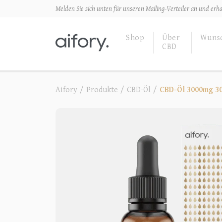
Melden Sie sich unten für unseren Mailing-Verteiler an und erhal
Shop
Über
Wunsc
CBD
Aifory
/
Produkte
/
CBD-Öl
/
CBD-Öl 3000mg 3